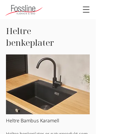
Heltre
benkeplater
Heltre Bambus Karamell
Heltre benkeplater er naturprodukt som