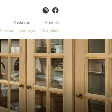
Vaskerom
Kontakt
& ansvar
Kataloger
Prosjekter