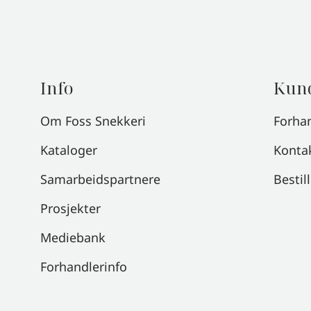
Info
Kund
Om Foss Snekkeri
Forha
Kataloger
Konta
Samarbeidspartnere
Bestil
Prosjekter
Mediebank
Forhandlerinfo