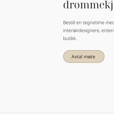
drømmekj
Bestill en tegnetime med
interiørdesignere, enten 
butikk.
Avtal møte