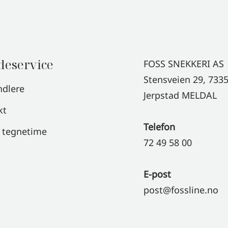
eservice
FOSS SNEKKERI AS
Stensveien 29, 733
ndlere
Jerpstad MELDAL
kt
Telefon
l tegnetime
72 49 58 00
E-post
post@fossline.no