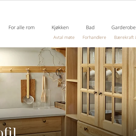
For alle rom
Kjøkken
Bad
Garderobe
Avtal møte
Forhandlere
Bærekraft 
fil