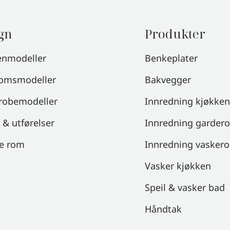
gn
Produkter
enmodeller
Benkeplater
omsmodeller
Bakvegger
robemodeller
Innredning kjøkken
 & utførelser
Innredning garder
le rom
Innredning vasker
Vasker kjøkken
Speil & vasker bad
Håndtak